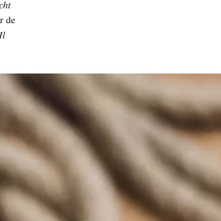
cht
r de
Il