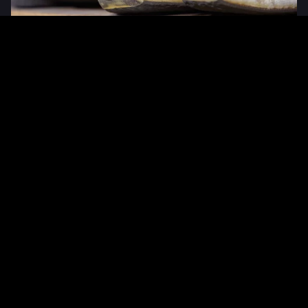
Pieter Claes
Même si de plus en plus de productions proposent des costumes
modernes, les chaussures d’époque restent indispensables à l’opéra.
La dimension historique est essentielle dans ce que nous faisons ; elle
me fascine énormément. Au cours de l’histoire, la chaussure a symbolisé
le pouvoir, la richesse et l’appartenance à une classe sociale. À l’époque
de Louis XIV, par exemple, seuls les nobles avaient le droit de marcher
avec de hauts talons rouges. Le brun, quant à lui, était réservé au Roi
Soleil. Par ailleurs, il n’y avait pas de chaussure gauche ou droite. Les
deux étaient identiques ce qui était très inconfortable.
P.v.D., cordonnière
La réserve reflète la diversité des univers artistiques proposés par les
costumiers : des talons hauts aux bottes ailées, en passant par
des chaussures fantastiques en forme de pattes d’animaux...