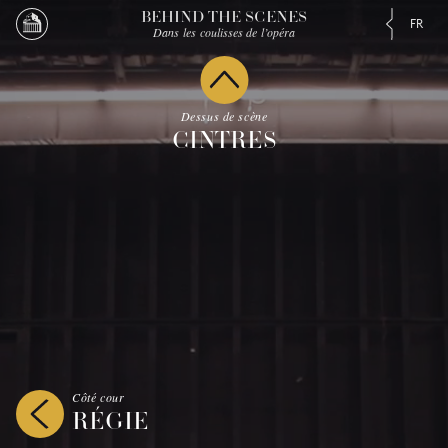
BEHIND THE SCENES
FR
Dans les coulisses de l’opéra
Dessus de scène
CINTRES
Côté cour
RÉGIE