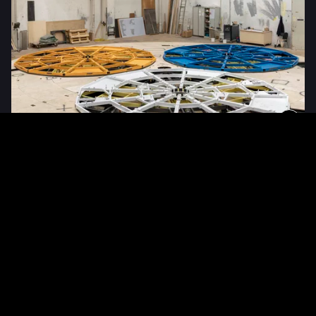
Constance Proux
Macbeth Underworld
(2019) c’était une production avec un fantôme, des
objets volants mais aussi avec une tournette de 8 tonnes et 12,2 m de
diamètre ! La grande tournette en intégrait 3 petites pilotées par un
logiciel conçu spécialement pour cette création mondiale.
Restauration des décors pour la reprise de
Parsifal